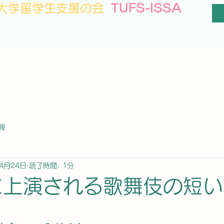
大学留学生支援の会
TUFS-
ISSA
t Support Association at Tokyo University of Foreign Studies
事業と活動
交流室
資料室
参加と協力
アクセス
報
年4月24日
読了時間: 1分
に上演される歌舞伎の短