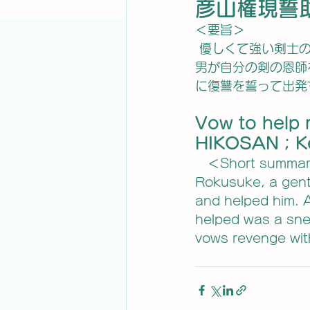
彦山権現誓
＜要旨＞
 優しくて強い剣士の六助は、悪賢い男に騙され、助けてやる。ところが後になって、その
男が自分の剣の恩師
に復讐を誓って出発
Vow to help r
HIKOSAN；Key
　＜Short summa
Rokusuke, a gent
and helped him. A
helped was a snea
vows revenge with