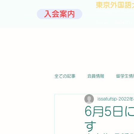
東京外国語
International Studen
入会案内
ホーム
会の紹介
全ての記事
会員情報
留学生情
issatufsp
2022
6月5日
す