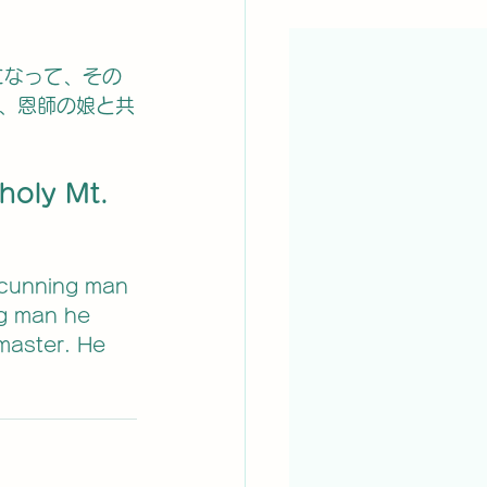
、恩師の娘と共
holy Mt. 
 cunning man 
ng man he 
master. He 