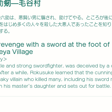
助剱―毛谷村
をはじめ多くの人々を殺した大悪人であったことを知り
する。
evenge with a sword at the foot of 
a Village
ry＞
le and strong swordfighter, was deceived by a
fter a while, Rokusuke learned that the cunni
ky villain who killed many, including his sword 
 his master's daughter and sets out for battle.